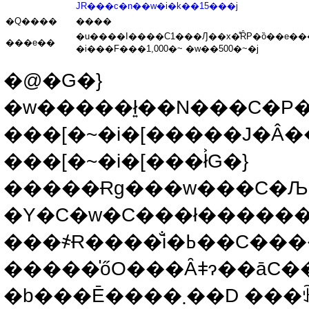
JR���c�n��w�i�k��15���j
�Q����
����
���e��
�i���F���1,000�~ �w��500�~�j
�@�G�}
�w�����ł͍��N���C�P��ƂȂ�܂����t��
���[�~�i�[�����J�Â���
���[�~�i�[���ł͐G�}
�����Ɍg���w���C�Љ�l����ȑ
�Y�C�w�C���ł������
���҂Ɍ����̐i�ߕ��C�����Ɏ��g�ޏ�ł̐S�\���C
�����̍őO���Ȃǂɂ��āC
�b���Ē����܂��D ���ꂩ��̌��������ɑ傢