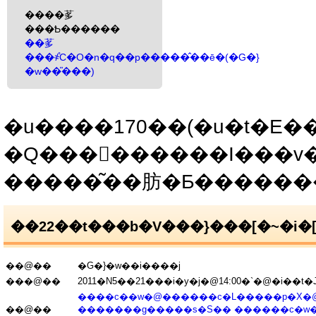
����茤
���Ҍ������
��茤
���҂̊C�O�n�q��p�����̂��ē�(�G�}
�w��̎���)
��22��t���b�V���}���[�~�i�
��@��
�G�}�w��i����j
���@��
2011�N5��21���i�y�j�@14:00�`�@�i��t�J�
����c��w�@������c�L�����p�X�
��@��
�������g�����s�S�� ������c�w�i