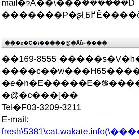
mail�ɂĂ��\���݉������D
���e�C�\�����@�Ȃǖ⍇����
��169-8555 �����s�V�h
����c��w���H65����
�e�n�E�����E�֍���
�@�c���[��
Tel�F03-3209-3211
E-mail: