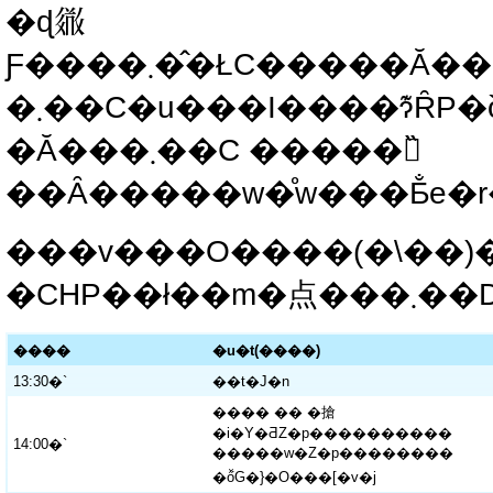
�ɖ𗧂
Ƒ����܂��̂ŁC�����Ă��Q�����������D
�܂��C�u���I����ɂ͊ȒP�ȍ��e����\�肵
�Ă���܂��C �����𗬂̏
���v���O����(�\��)�
�CHP��ł��m�点���܂�
����
�u�t(����)
13:30�`
��t�J�n
���� �� �搶
�i�Y�ƋZ�p����������
14:00�`
�����w�Z�p��������
�ő̐G�}�O���[�v�j