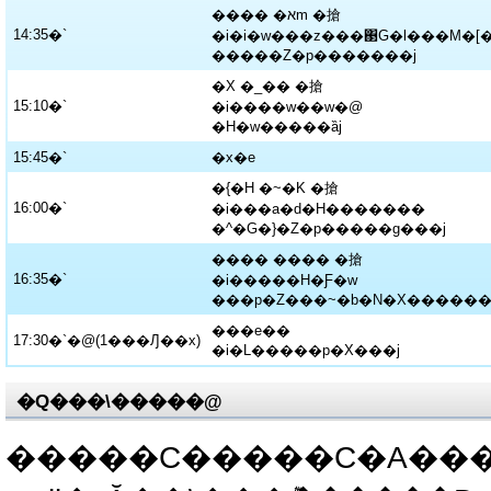
���� �אm �搶
14:35�`
�i�i�w���z���΃G�l���M�
�����Z�p�������j
�X �_�� �搶
15:10�`
�i����w��w�@
�H�w�����ȁj
15:45�`
�x�e
�{�H �~�K �搶
16:00�`
�i���a�d�H�������
�^�G�}�Z�p�����g���j
���� ���� �搶
16:35�`
�i�����H�Ƒ�w
���p�Z���~�b�N�X������
���e��
17:30�`�@(1���Ԓ��x)
�i�L�����p�X���j
�Q���\�����@
�����C�����C�A����