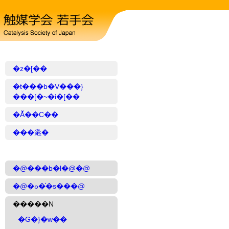
�z�[��
�t���b�V���}
���[�~�i�[��
�Ă̌��C��
���𗬉�
�@���b�l�@�@
�@�ߋ��̍s���@
�����N
�G�}�w��