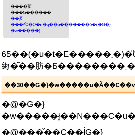
����茤
���Ҍ������
��茤
���҂̊C�O�n�q��p�����̂��ē�(�G�}
�w��̎���)
65��(�u�t�E�����܂�)�̎Q���𒸂������I�����܂����D�
䋦�͂�
��30��G�}�w�����u�Ă̌��C��v
�@�G�}
�@���̌��C��ł͐G�}