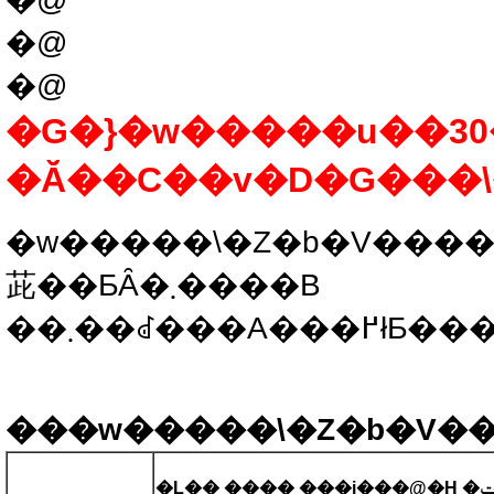
�@
�@
�G�}�w�����u��30
�Ă̌��C��v�D�G���
�w�����\�Z�b�V�����D�G��
茈��ƂȂ�܂����B