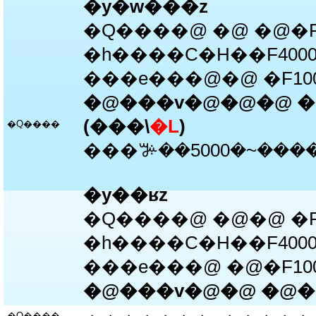
�y�w���z
�Q����@ �@ �@�F5
�h����C�H��F4000
���e���@�@ �F100
�@���v�@�@�@ �@1
(���\
�L
)
�Q����
���ꔑ��5000�~���
�y��ʁz
�Q����@ �@�@ �F1
�h����C�H��F4000
���e���@ �@�F100
�@���v�@�@ �@�@
�Q����