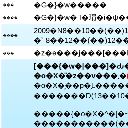
�G�}�w�����
���
�G�}�w��琄�i�ψ�
����
2009�N8��10��(��)14:
����
�` 8��12��(��)12
�z�e���j���[���
���
[���{�w�|���]�Ԃ
�o�X
�̎�z��v���܂�
�o�X�̗��p�̗L���
�������D(13��10
�����{�o�X�^�[�
�����������(��