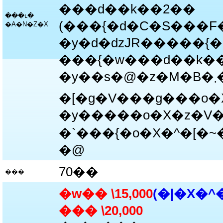
���ԁ��k��2��
���ւ�
�A�N�Z�X
�y�d�ԁzJR�����{
���{�w���ԁ��k��
�y��s�@�z�M�B�܂��Ƌ�`���G�A�|
�[�g�V���g���o�
�y�����o�X�z�V
�`���{�o�X�^�[�~
�@
70��
���
�w�� \15,000
(�|�X�
��� \20,000