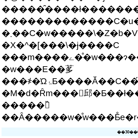
�����̑����ł�������
�������������C�u��
�܂��C�w�����\�Z�b�V�����ł́C�|
�X�^�[���\�ɉ����C
���m����ے��̊w���ɂ��������\�i���\10���C���_5���j���s���܂��D
�w���E��茤
���҂�ΏۂƂ����Ă̌��C��́C�u���C���_��ʂ��āC
�M�d�Ȓm���𓾂邱�Ƃ��ł�
�����𗬂̏
��30��