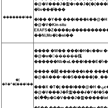
�@�V���J�핢�ɂ��J�[�{���
�̑ϋv���̌���
�������\��
�l�� �Y�� ���i���k��@�H
�@�V�Kin-situ
EXAFS�Z����p����������
��Ni,Mo�̔z�ʍ\��
���� �W�� ���i�H�c��w 
�@�w�󉻍������獇
������Nb�ܗL���\
���� �闘 ���i���k�� ���
�@�A���~�i�S�����]�_��
�|
�X�^�[���\��
���X
�@�V���J�Ŕ핢���ꂽ�Y�f�S��
�ւ̉��p�G�V���J�핢�����̍
�F�� ���m ���i����w �R