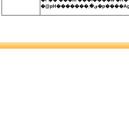
�@pH�������