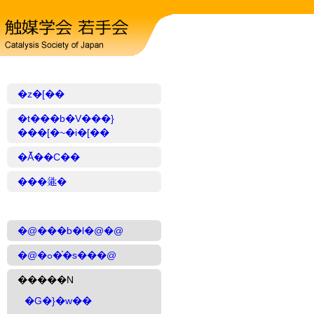
�z�[��
�t���b�V���}
���[�~�i�[��
�Ă̌��C��
���𗬉�
�@���b�l�@�@
�@�ߋ��̍s���@
�����N
�G�}�w��