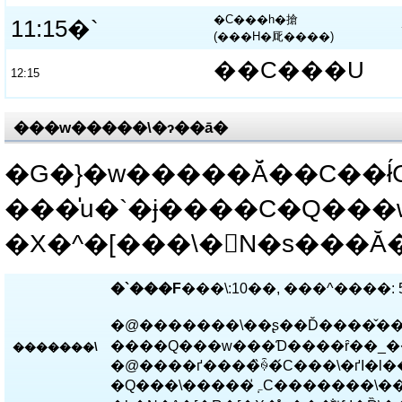
�C���h�搶
11:15�`
(���H�厑����)
��C���U
12:15
���w�����\�ɂ��ā�
�G�}�w�����Ă̌��C��ł́C
���̍u�`�ɉ����C�Q��
�`���F
�@�������\��ʂ��Ď����̌��
�������\
�@����ґ����̏ꍇ�́C���\�ґI�l���
�Q���\�����݂̍ہC�������\��]�̎|�����m�点���������D