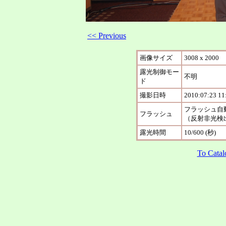
<< Previous
画像サイズ
3008 x 2000
露光制御モー
不明
ド
撮影日時
2010:07:23 11
フラッシュ自
フラッシュ
（反射非光検
露光時間
10/600 (秒)
To Catal