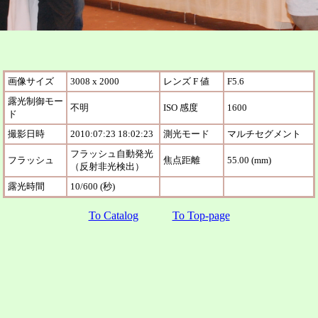
画像サイズ
3008 x 2000
レンズ F 値
F5.6
露光制御モー
不明
ISO 感度
1600
ド
撮影日時
2010:07:23 18:02:23
測光モード
マルチセグメント
フラッシュ自動発光
フラッシュ
焦点距離
55.00 (mm)
（反射非光検出）
露光時間
10/600 (秒)
To Catalog
To Top-page