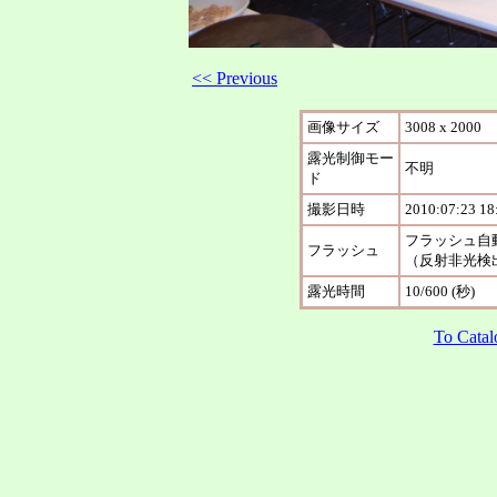
<< Previous
画像サイズ
3008 x 2000
露光制御モー
不明
ド
撮影日時
2010:07:23 18
フラッシュ自
フラッシュ
（反射非光検
露光時間
10/600 (秒)
To Catal