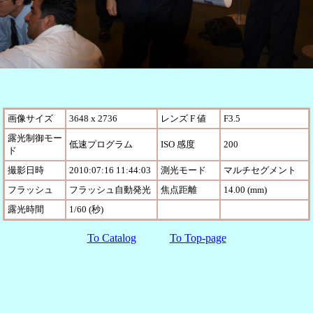
画像サイズ
3648 x 2736
レンズ F 値
F3.5
露光制御モー
低速プログラム
ISO 感度
200
ド
撮影日時
2010:07:16 11:44:03
測光モード
マルチセグメント
フラッシュ
フラッシュ自動発光
焦点距離
14.00 (mm)
露光時間
1/60 (秒)
To Catalog
To Top-page