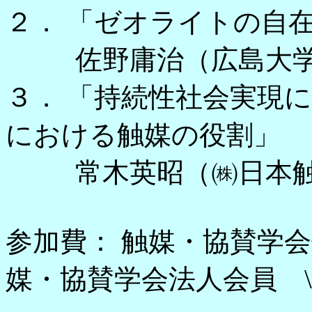
２． 「ゼオライトの自
佐野庸治（広島大
３． 「持続性社会実現
における触媒の役割」
常木英昭（㈱日本触
参加費： 触媒・協賛学
媒・協賛学会法人会員 \2,0