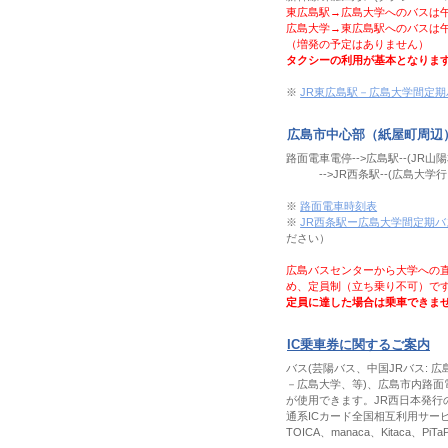
東広島駅→広島大学へのバスは午
広島大学→東広島駅へのバスは
（増発の予定はありません）
タクシーの利用が基本となりま
※
JR東広島駅－広島大学間定
広島市中心部（紙屋町周辺
路面電車電停-->広島駅--(JR山陽
-->JR西条駅--(広島大学行き
※
路面電車時刻表
※
JR西条駅ー広島大学間定期
ださい）
広島バスセンターから大学への
め、定員制（立ち乗り不可）で
定員に達した場合は乗車できま
IC乗車券に関するご案内
バス(芸陽バス、中国JRバス: 
－広島大学、等)、広島市内路面電
が使用できます。JR西日本発行
通系ICカード全国相互利用サービ
TOICA、manaca、Kitaca