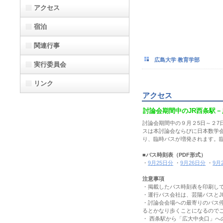
アクセス
宿泊
関連行事
広島大学 教育学部
実行委員会
リンク
アクセス
討論会期間中のJR西条駅
討論会期間中の９月２5日～２7
スは本討論会ならびに日本数学
り、臨時バスが増発されます。
■バス時刻表（PDF形式）
・
9月25日分
・
9月26日分
・
9月
注意事項
・掲載したバス時刻表を印刷し
・運行バス会社は、芸陽バスとJ
・討論会会場への最寄りのバス
るとかなり歩くことになるので
・ 西条駅から「広大中央口」へ