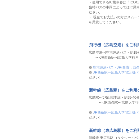
・使用できるIC乗車券は「ICO
臨時バスの車両によってはIC乗
ださい。
・ 現金でお支払いの方はスムー
を用意してください。
----------------------------------------
飛行機（広島空港）をご利
広島空港--(空港連絡バス・約15分)
-->JR西条駅--(広島大学行きバ
※
空港連絡バス・JR(白市→西条
※
JR西条駅ー広島大学間定期
ださい）
新幹線（広島駅）をご利用
広島駅--(JR山陽本線・約35-40分)
-->JR西条駅--(広島大学行き
※
JR西条駅ー広島大学間定期
ださい）
新幹線（東広島駅）をご利
新幹線 東広島駅--(タクシー・バス)