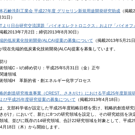
本石鹸洗剤工業会 平成27年度 グリセリン新規用途開発研究助成
（掲載2
月31日）
STより日台研究交流課題「バイオエレクトロニクス」および「バイオフ
掲載2013年7月2日；締切2013年8月30日）
端的低炭素化技術開発(ALCA)提案の募集について
（掲載2013年5月21
Tが現在先端的低炭素化技術開発(ALCA)提案を募集しています。
切り
術領域C－Iの締め切り：平成25年5月31日（金）正午
関連領域
術領域H 革新的省・創エネルギー化学プロセス
略的創造研究推進事業（CREST、さきがけ）における平成25年度新規
よび平成25年度研究提案の募集について
（掲載2013年4月18日）
Tは、文部科学省が設定した平成25年度戦略目標を受け、戦略的創造研究
きがけ」において、新たに8つの研究領域を設定し、その研究総括を決
領域、並びに既存の14研究領域、合計22研究領域を対象として、平成2
年4月18日（木）から開始します。