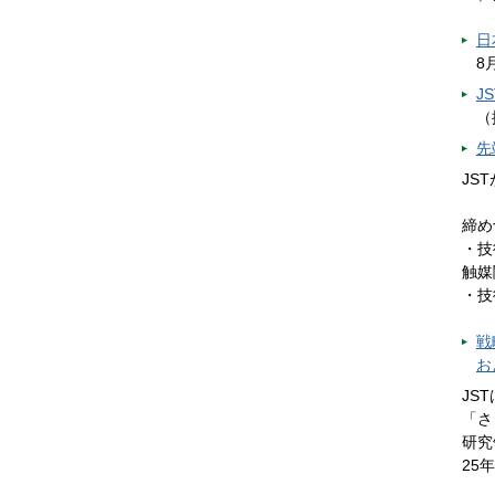
日
8
J
（
先
JS
締め
・技
触媒
・技
戦
お
JS
「さ
研究
25