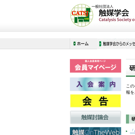
ホーム
ご案内・情報
研究助成案内
この
報を
「