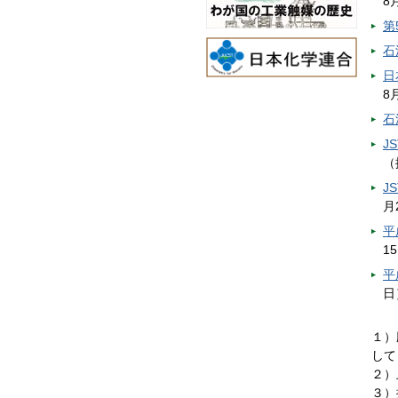
8
第
石
日
8
石
J
（
J
月
平
1
平
日
１）
して
２）
３）