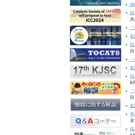
2
日
月
「
石
日
日
「
石
日
8
「
日
石
平
月
日