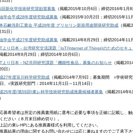
月31日）
5回新化学技術研究奨励賞募集
（掲載2015年10月6日；締切2016年1月
油学会平成28年度研究助成募集
（掲載2015年10月2日；締切2015年11
本石鹸洗剤工業会 平成28年度 グリセリン新規用途開発研究助成
（掲載2
月31日）
油学会平成27年度研究助成募集
（掲載2014年8月29日；締切2014年11
STより日本－台湾研究交流課題「IoT(Internet of Things)のため
掲載2014年8月29日；締切2014年10月6日）
STより日本－NZ共同研究課題「機能性食品」募集のお知らせ
（掲載201
20日）
成27年度笹川科学研究助成
（掲載2014年7月9日；募集期間 ○学術研究部
5日、○実践研究部門：2014年11月1日～11月14日）
成25年度(第55回)東レ科学技術研究助成推薦候補者募集
（掲載2014年6
）
応募希望者は所定の推薦書用紙に選考に必要な事項を正確に記載し、触
ください（８月末日締め切り）。
上記の東レHPにある推薦書様式を利用してください。
推薦結果の理由に関するお問い合わせには応じ兼ねますのでご了承下さ