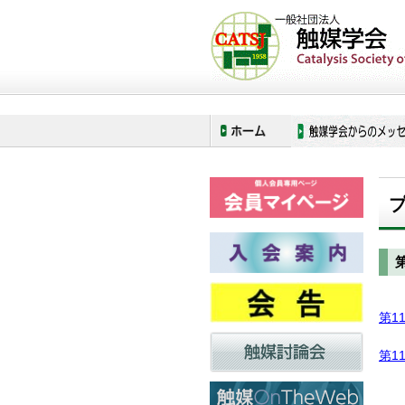
ホーム
行事
触媒討論会
第1
第1