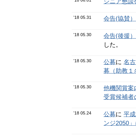
'18 06.01
シニア懇談会N
'18 05.31
会告(協賛
'18 05.30
会告(後援
した。
'18 05.30
公募
に
名古
募（助教１
'18 05.30
他機関賞案
受賞候補者
'18 05.24
公募
に
平成
ンジ2050