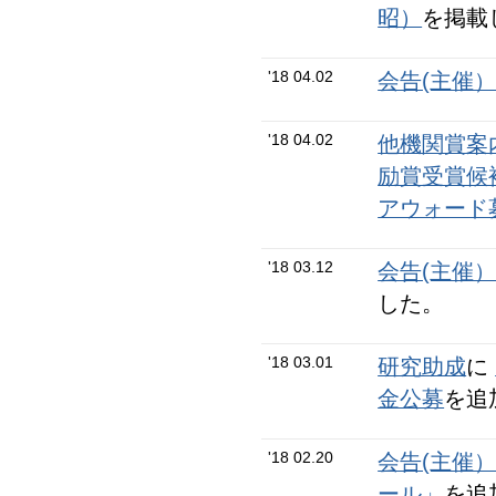
昭）
を掲載
'18 04.02
会告(主催
'18 04.02
他機関賞案
励賞受賞候
アウォード
'18 03.12
会告(主催
した。
'18 03.01
研究助成
に
金公募
を追
'18 02.20
会告(主催
ール」
を追