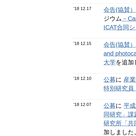
'18 12.17
会告(協賛
ジウム
－Card
ICAT合同
'18 12.15
会告(協賛
and photo
大学
を追加
'18 12.10
公募
に
産業
特別研究員
'18 12.07
公募
に
平成
同研究」課
研究所「共
加しました