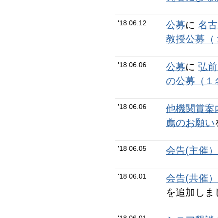
'18 06.12
公募
に
名
教授公募（
'18 06.06
公募
に
弘前
の公募（１
'18 06.06
他機関賞案
薦のお願い
'18 06.05
会告(主催
'18 06.01
会告(共催
を追加しま