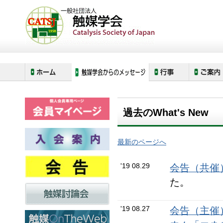
ホーム
What's New
過去のWhat's New
最新のページへ
'19 08.29
会告（共催
た。
'19 08.27
会告（主催