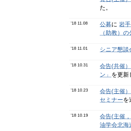
た。
'18 11.08
公募
に
岩手
（助教）の
'18 11.01
シニア懇談会
'18 10.31
会告(共催
ン」
を更新
'18 10.23
会告(主催
セミナー
を
'18 10.19
会告(主催
油学会北海