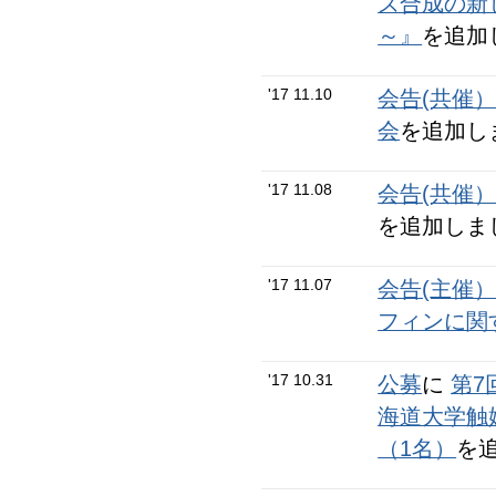
ズ合成の新
～』
を追加
'17 11.10
会告(共催
会
を追加し
'17 11.08
会告(共催
を追加しま
'17 11.07
会告(主催
フィンに関
'17 10.31
公募
に
第7
海道大学触
（1名）
を